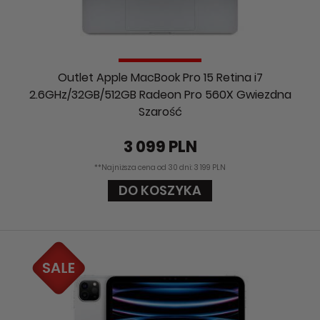
Outlet Apple MacBook Pro 15 Retina i7
2.6GHz/32GB/512GB Radeon Pro 560X Gwiezdna
Szarość
3 099 PLN
**Najniższa cena od 30 dni: 3 199 PLN
DO KOSZYKA