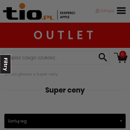
Zaloguj
OUTLET
0
Filtry
Strona główna
Super ceny
Super ceny
Sortuj wg