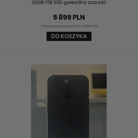
32GB 1TB SSD gwiezdna szarość
5 899 PLN
**Najniższa cena od 30 dni: 5 999 PLN
DO KOSZYKA