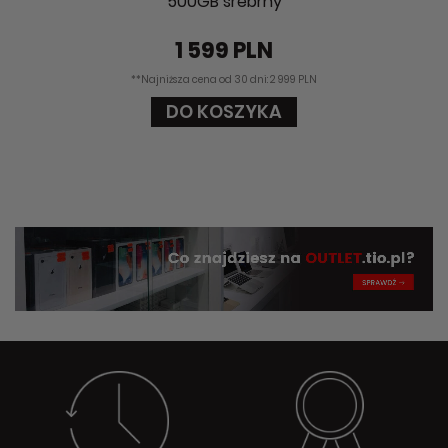
500GB srebrny
1 599 PLN
**Najniższa cena od 30 dni: 2 999 PLN
DO KOSZYKA