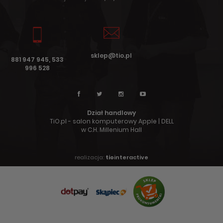
sklep@tio.pl
881 947 945, 533
996 528
Dział handlowy
TiO.pl - salon komputerowy Apple | DELL
w C.H. Millenium Hall
realizacja:
tio
interactive