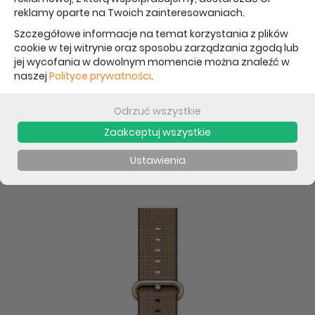
reklamy oparte na Twoich zainteresowaniach.
2 349 PLN
Szczegółowe informacje na temat korzystania z plików
cookie w tej witrynie oraz sposobu zarządzania zgodą lub
**Najniższa cena od 30 dni: 2 119 PLN
jej wycofania w dowolnym momencie można znaleźć w
naszej
Polityce prywatności
.
Odrzuć wszystkie
Zaakceptuj wszystkie
Ustawienia