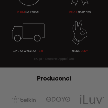
14 DNI
NA ZWROT
29 LAT
NA RYNKU
SZYBKA WYSYŁKA -
24H
NISKIE
CENY
TiO.pl – Eksperci Apple | Dell
Producenci