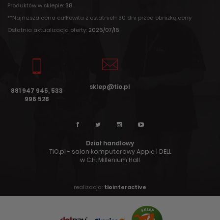
Produktów w sklepie:
38
**Najniższa cena całkowita z ostatnich 30 dni przed obniżką ceny
Ostatnia aktualizacja oferty:
2026/07/16
sklep@tio.pl
881 947 945, 533
996 528
Dział handlowy
TiO.pl - salon komputerowy Apple | DELL
w C.H. Millenium Hall
realizacja:
tio
interactive