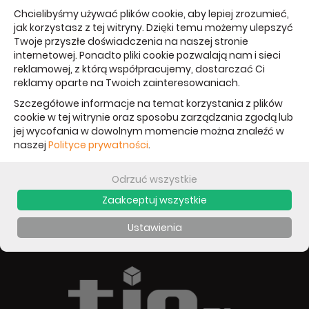
Chcielibyśmy używać plików cookie, aby lepiej zrozumieć,
jak korzystasz z tej witryny. Dzięki temu możemy ulepszyć
24
Pokaż produktów:
Widok:
Twoje przyszłe doświadczenia na naszej stronie
internetowej. Ponadto pliki cookie pozwalają nam i sieci
reklamowej, z którą współpracujemy, dostarczać Ci
NEWSLETTER
reklamy oparte na Twoich zainteresowaniach.
Szczegółowe informacje na temat korzystania z plików
Gorąco zachęcamy do zapisania się do naszego Newslettera. Jako
cookie w tej witrynie oraz sposobu zarządzania zgodą lub
pierwszy dowiesz się o nowościach w naszej ofercie, promocjach i
jej wycofania w dowolnym momencie można znaleźć w
ofertach specjalnych.
naszej
Polityce prywatności
.
Zyskasz również do
10 %
rabatu.
Odrzuć wszystkie
Zaakceptuj wszystkie
ZAPISZ
Ustawienia