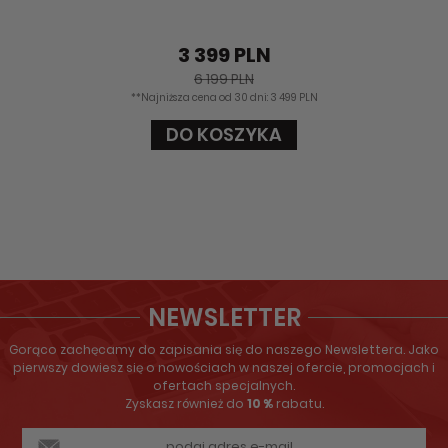
3 399 PLN
6 199 PLN
**Najniższa cena od 30 dni: 3 499 PLN
DO KOSZYKA
NEWSLETTER
Gorąco zachęcamy do zapisania się do naszego Newslettera. Jako
pierwszy dowiesz się o nowościach w naszej ofercie, promocjach i
ofertach specjalnych.
Zyskasz również do
10 %
rabatu.