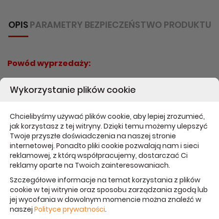
OPIS
PARAMETRY
BEZPIECZEŃSTWO PRODUKTU
Powód wyprzedaży:
Towar używany,
Wykorzystanie plików cookie
stan dobry
widoczne ślady używania i mikroryski,
Chcielibyśmy używać plików cookie, aby lepiej zrozumieć,
jak korzystasz z tej witryny. Dzięki temu możemy ulepszyć
Gwarancji rozruchowa i rękojmi - 7 dni
Twoje przyszłe doświadczenia na naszej stronie
internetowej. Ponadto pliki cookie pozwalają nam i sieci
Pro 15" Retina Touch Bar i7
reklamowej, z którą współpracujemy, dostarczać Ci
2.6GHz/32GB/512GB
reklamy oparte na Twoich zainteresowaniach.
flash/HD Graphics
Szczegółowe informacje na temat korzystania z plików
cookie w tej witrynie oraz sposobu zarządzania zgodą lub
630/Radeon Pro 560X 4GB
jej wycofania w dowolnym momencie można znaleźć w
naszej
Polityce prywatności
.
Gwiezdna Szarość