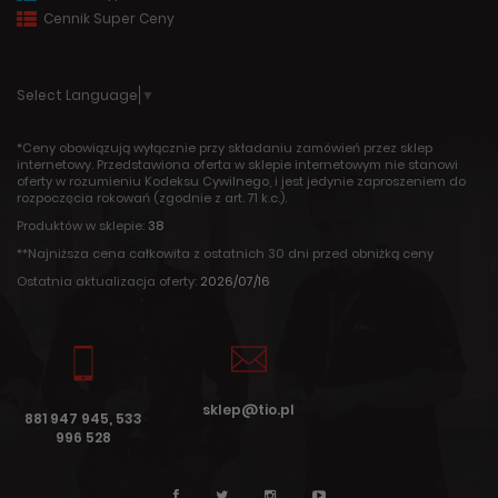
Cennik Super Ceny
Select Language
▼
*Ceny obowiązują wyłącznie przy składaniu zamówień przez sklep
internetowy. Przedstawiona oferta w sklepie internetowym nie stanowi
oferty w rozumieniu Kodeksu Cywilnego, i jest jedynie zaproszeniem do
rozpoczęcia rokowań (zgodnie z art. 71 k.c.).
Produktów w sklepie:
38
**Najniższa cena całkowita z ostatnich 30 dni przed obniżką ceny
Ostatnia aktualizacja oferty:
2026/07/16
sklep@tio.pl
881 947 945, 533
996 528