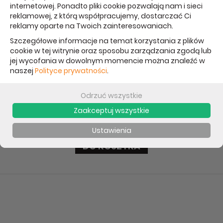
internetowej. Ponadto pliki cookie pozwalają nam i sieci
reklamowej, z którą współpracujemy, dostarczać Ci
reklamy oparte na Twoich zainteresowaniach.
Szczegółowe informacje na temat korzystania z plików
cookie w tej witrynie oraz sposobu zarządzania zgodą lub
jej wycofania w dowolnym momencie można znaleźć w
naszej
Polityce prywatności
.
Uchwyt rowerowy uniwersalny 2295
Odrzuć wszystkie
Zaakceptuj wszystkie
35,01 PLN
Ustawienia
**Najniższa cena od 30 dni: 39,00 PLN
DO KOSZYKA