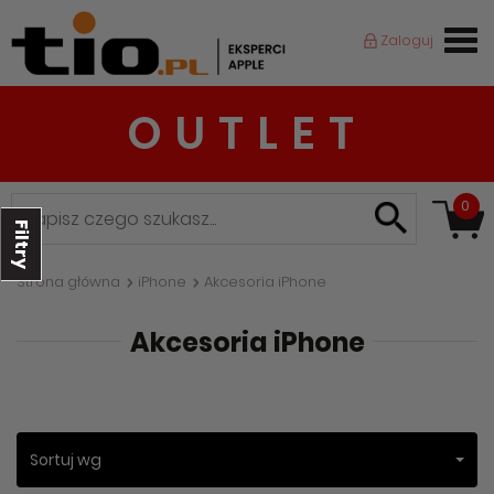
Zaloguj
OUTLET
0
Filtry
Strona główna
iPhone
Akcesoria iPhone
Akcesoria iPhone
Sortuj wg