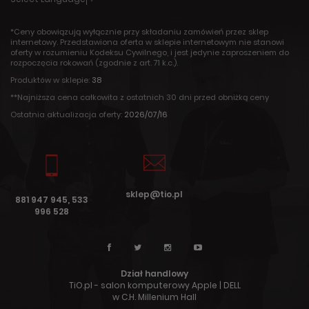
*Ceny obowiązują wyłącznie przy składaniu zamówień przez sklep
internetowy. Przedstawiona oferta w sklepie internetowym nie stanowi
oferty w rozumieniu Kodeksu Cywilnego, i jest jedynie zaproszeniem do
rozpoczęcia rokowań (zgodnie z art. 71 k.c.).
Produktów w sklepie:
38
**Najniższa cena całkowita z ostatnich 30 dni przed obniżką ceny
Ostatnia aktualizacja oferty:
2026/07/16
sklep@tio.pl
881 947 945, 533
996 528
Dział handlowy
TiO.pl - salon komputerowy Apple | DELL
w C.H. Millenium Hall