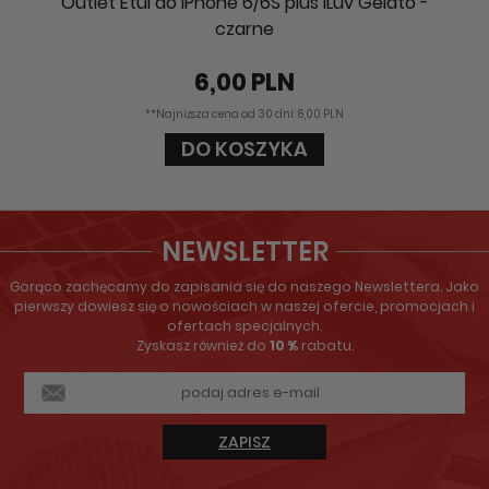
Outlet Etui do iPhone 6/6S plus iLuv Gelato -
czarne
6,00 PLN
**Najniższa cena od 30 dni: 6,00 PLN
DO KOSZYKA
NEWSLETTER
Gorąco zachęcamy do zapisania się do naszego Newslettera. Jako
pierwszy dowiesz się o nowościach w naszej ofercie, promocjach i
ofertach specjalnych.
Zyskasz również do
10 %
rabatu.
ZAPISZ