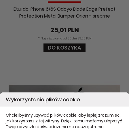
Etui do iPhone 6/6S Odoyo Blade Edge Prefect
Protection Metal Bumper Orion - srebrne
25,01 PLN
**Najniższa cena od 30 dni: 29,00 PLN
DO KOSZYKA
Wykorzystanie plików cookie
Chcielibyśmy używać plików cookie, aby lepiej zrozumieć,
jak korzystasz z tej witryny. Dzięki temu możemy ulepszyć
Twoje przyszłe doświadczenia na naszej stronie