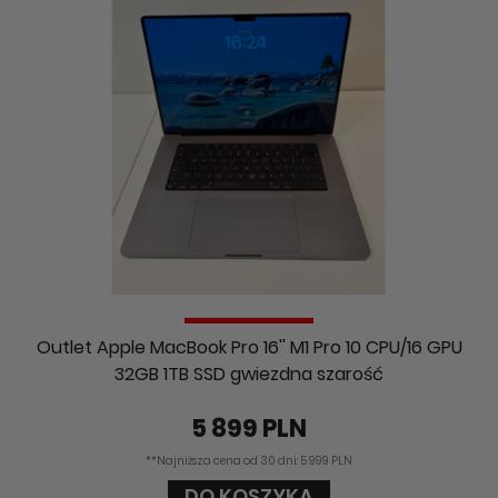
Outlet Apple MacBook Pro 16'' M1 Pro 10 CPU/16 GPU
32GB 1TB SSD gwiezdna szarość
5 899 PLN
**Najniższa cena od 30 dni: 5 999 PLN
DO KOSZYKA