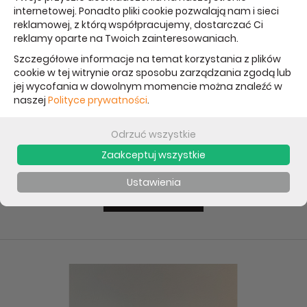
internetowej. Ponadto pliki cookie pozwalają nam i sieci
reklamowej, z którą współpracujemy, dostarczać Ci
reklamy oparte na Twoich zainteresowaniach.
Szczegółowe informacje na temat korzystania z plików
cookie w tej witrynie oraz sposobu zarządzania zgodą lub
jej wycofania w dowolnym momencie można znaleźć w
naszej
Polityce prywatności
.
Outlet Apple MacBook Air 13 M2 16GB 256GB SSD 8
CPU/8 GPU Midnight
Odrzuć wszystkie
Zaakceptuj wszystkie
3 499 PLN
**Najniższa cena od 30 dni: 3 449 PLN
Ustawienia
DO KOSZYKA