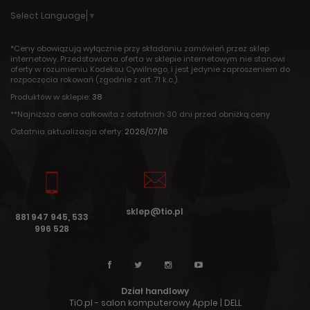
Select Language
▼
*Ceny obowiązują wyłącznie przy składaniu zamówień przez sklep
internetowy. Przedstawiona oferta w sklepie internetowym nie stanowi
oferty w rozumieniu Kodeksu Cywilnego, i jest jedynie zaproszeniem do
rozpoczęcia rokowań (zgodnie z art. 71 k.c.).
Produktów w sklepie:
38
**Najniższa cena całkowita z ostatnich 30 dni przed obniżką ceny
Ostatnia aktualizacja oferty:
2026/07/16
sklep@tio.pl
881 947 945, 533
996 528
Dział handlowy
TiO.pl - salon komputerowy Apple | DELL