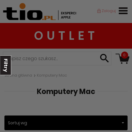
Zaloguj
OUTLET
0
Filtry
Strona główna
Komputery Mac
Komputery Mac
Sortuj wg