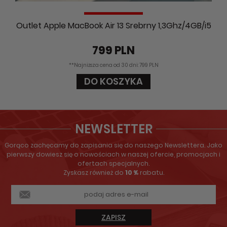
Outlet Apple MacBook Air 13 Srebrny 1,3Ghz/4GB/i5
799 PLN
**Najniższa cena od 30 dni: 799 PLN
DO KOSZYKA
NEWSLETTER
Gorąco zachęcamy do zapisania się do naszego Newslettera. Jako
pierwszy dowiesz się o nowościach w naszej ofercie, promocjach i
ofertach specjalnych.
Zyskasz również do
10 %
rabatu.
ZAPISZ