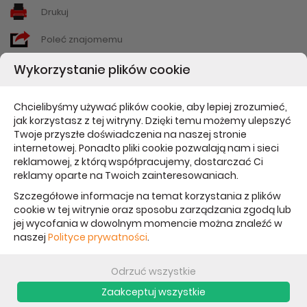
Drukuj
Poleć znajomemu
Wykorzystanie plików cookie
OPIS
PARAMETRY
BEZPIECZEŃSTWO PRODUKTU
Chcielibyśmy używać plików cookie, aby lepiej zrozumieć,
jak korzystasz z tej witryny. Dzięki temu możemy ulepszyć
Twoje przyszłe doświadczenia na naszej stronie
internetowej. Ponadto pliki cookie pozwalają nam i sieci
Powód wyprzedaży:
reklamowej, z którą współpracujemy, dostarczać Ci
reklamy oparte na Twoich zainteresowaniach.
Bez opakowania
Szczegółowe informacje na temat korzystania z plików
cookie w tej witrynie oraz sposobu zarządzania zgodą lub
Outlet Smart Folio do
jej wycofania w dowolnym momencie można znaleźć w
naszej
Polityce prywatności
.
iPad Air 4. gen. Apple -
Marine Blue - bez
Odrzuć wszystkie
Zaakceptuj wszystkie
opakowania