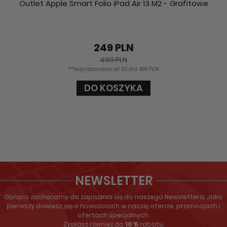
Outlet Apple Smart Folio iPad Air 13 M2 - Grafitowe
249 PLN
499 PLN
**Najniższa cena od 30 dni: 499 PLN
DO KOSZYKA
NEWSLETTER
Gorąco zachęcamy do zapisania się do naszego Newslettera. Jako
pierwszy dowiesz się o nowościach w naszej ofercie, promocjach i
ofertach specjalnych.
Zyskasz również do
10 %
rabatu.