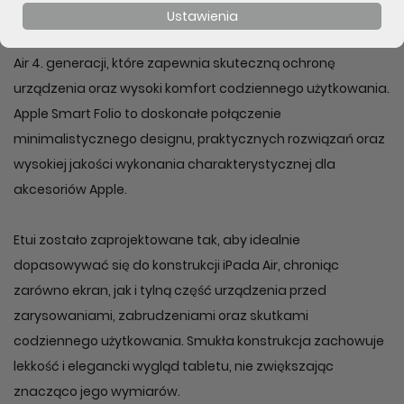
Ustawienia
Stylowe i funkcjonalne etui stworzone specjalnie dla iPada
Air 4. generacji, które zapewnia skuteczną ochronę
urządzenia oraz wysoki komfort codziennego użytkowania.
Apple Smart Folio to doskonałe połączenie
minimalistycznego designu, praktycznych rozwiązań oraz
wysokiej jakości wykonania charakterystycznej dla
akcesoriów Apple.
Etui zostało zaprojektowane tak, aby idealnie
dopasowywać się do konstrukcji iPada Air, chroniąc
zarówno ekran, jak i tylną część urządzenia przed
zarysowaniami, zabrudzeniami oraz skutkami
codziennego użytkowania. Smukła konstrukcja zachowuje
lekkość i elegancki wygląd tabletu, nie zwiększając
znacząco jego wymiarów.