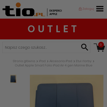
Zaloguj
OUTLET
0
Strona główna
iPad
Akcesoria iPad
Etui i torby
Outlet Apple Smart Folio iPad Air 4 gen Marine Blue