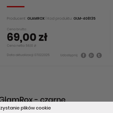
Producent:
GLAMROX
| Kod produktu:
GLM-408135
Cena brutto:
69,00 zł
Cena netto: 56,10 zł
Data aktualizacji: 07.02.2025
Udostępnij:
s GlamRox - czarne
zystanie plików cookie