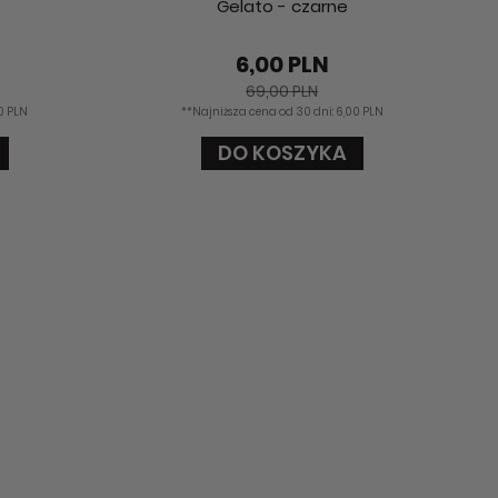
Gelato - czarne
6,00 PLN
69,00 PLN
00 PLN
**Najniższa cena od 30 dni: 6,00 PLN
DO KOSZYKA