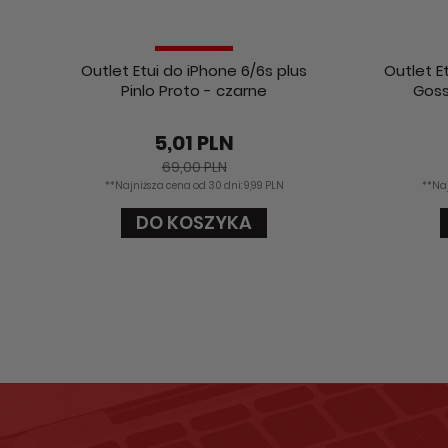
Outlet Etui do iPhone 6/6s plus
Outlet E
Pinlo Proto - czarne
Goss
5,01 PLN
69,00 PLN
**Najniższa cena od 30 dni: 9,99 PLN
**Naj
DO KOSZYKA