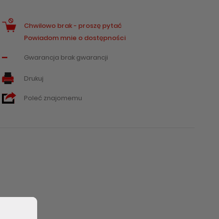
Chwilowo brak - proszę pytać
Powiadom mnie o dostępności
-
Gwarancja brak gwarancji
Drukuj
Poleć znajomemu