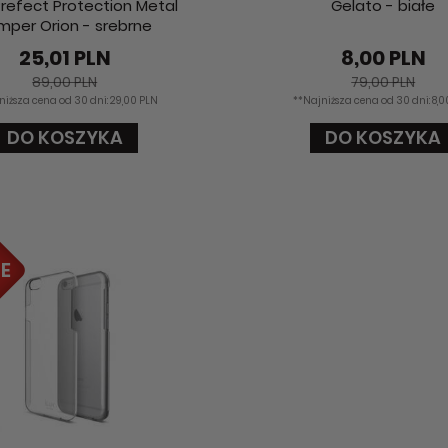
refect Protection Metal
Gelato - białe
mper Orion - srebrne
25,01 PLN
8,00 PLN
89,00 PLN
79,00 PLN
niższa cena od 30 dni: 29,00 PLN
**Najniższa cena od 30 dni: 8,
DO KOSZYKA
DO KOSZYKA