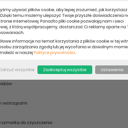
soriach dla iPhone.
yśmy używać plików cookie, aby lepiej zrozumieć, jak korzystasz 
. Dzięki temu możemy ulepszyć Twoje przyszłe doświadczenia n
tronie internetowej. Ponadto pliki cookie pozwalają nam i sieci
grafiką. W zestawie znajduje się folia ochronna na ekran oraz szmatka do czys
wej, z którą współpracujemy, dostarczać Ci reklamy oparte na
esowaniach.
łowe informacje na temat korzystania z plików cookie w tej wit
osobu zarządzania zgodą lub jej wycofania w dowolnym mome
naleźć w naszej
Polityce prywatności
.
Odrzuć wszystkie
Zaakceptuj wszystkie
Ustawienia
cisków
 i wstrząsami
 i szmatka do czyszczenia