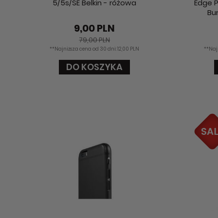
5/5s/SE Belkin - różowa
Edge P
Bu
9,00 PLN
79,00 PLN
**Najniższa cena od 30 dni: 12,00 PLN
**Naj
DO KOSZYKA