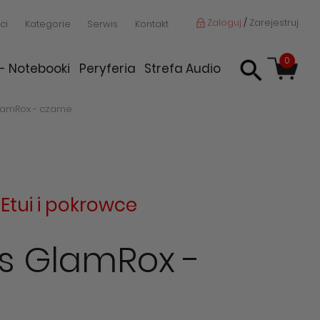
Zaloguj
/
Zarejestruj
ci
Kategorie
Serwis
Kontakt
0
 - Notebooki
Peryferia
Strefa Audio
GlamRox - czarne
:
Etui i pokrowce
4s GlamRox -