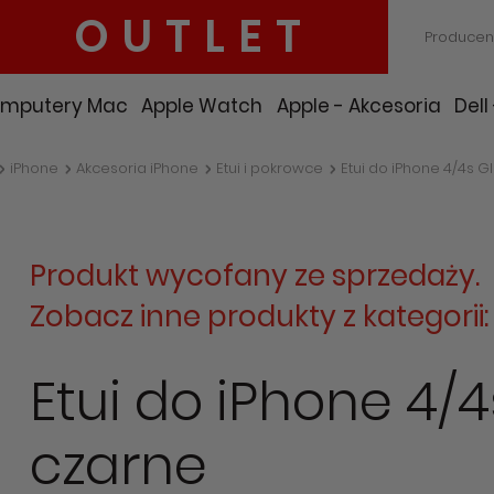
OUTLET
Producen
mputery Mac
Apple Watch
Apple - Akcesoria
Dell
iPhone
Akcesoria iPhone
Etui i pokrowce
Etui do iPhone 4/4s 
Produkt wycofany ze sprzedaży.
Zobacz inne produkty z kategorii
Etui do iPhone 4/
czarne