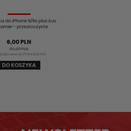
tui do iPhone 6/6s plus iLuv
amer - przezroczyste
6,00 PLN
69,00 PLN
niższa cena od 30 dni: 6,00 PLN
DO KOSZYKA