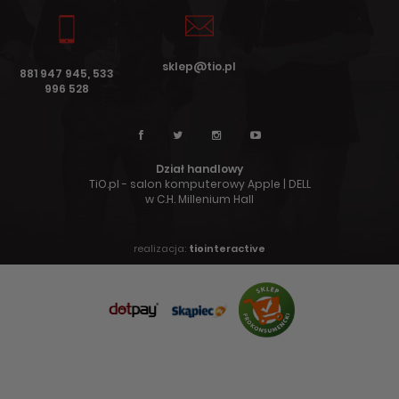
sklep@tio.pl
881 947 945, 533
996 528
Dział handlowy
TiO.pl - salon komputerowy Apple | DELL
w C.H. Millenium Hall
realizacja:
tio
interactive