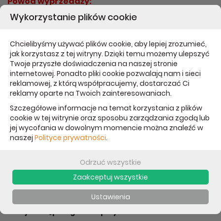
Powód wyprzedaży:
Wykorzystanie plików cookie
Wyprzedaż serii
Chcielibyśmy używać plików cookie, aby lepiej zrozumieć,
Etui do iPhone 6/6S plus
jak korzystasz z tej witryny. Dzięki temu możemy ulepszyć
iLuv Gelato - czarne
Twoje przyszłe doświadczenia na naszej stronie
internetowej. Ponadto pliki cookie pozwalają nam i sieci
reklamowej, z którą współpracujemy, dostarczać Ci
Lekkie i miękkie etui z serii Gelato posiada minimalistyczny
reklamy oparte na Twoich zainteresowaniach.
design, ale skutecznie chroni iPhone'a 6/6s Plus przed
Szczegółowe informacje na temat korzystania z plików
zadrapaniami, wstrząsami i innymi wypadkami.
cookie w tej witrynie oraz sposobu zarządzania zgodą lub
jej wycofania w dowolnym momencie można znaleźć w
Precyzyjnie dopasowane
naszej
Polityce prywatności
.
Seria Gelato wyróżnia się gładką konstrukcją idealnie
Odrzuć wszystkie
dopasowaną do iPhone'a 6/6s Plus, bez żadnej wolnej
Zaakceptuj wszystkie
przestrzeni między telefonem i etui. Masz pewność, że
iPhone 6/6s Plus nie wypadnie przypadkowo z tego etui.
Ustawienia
Pełny dostęp do gniazd i przycisków