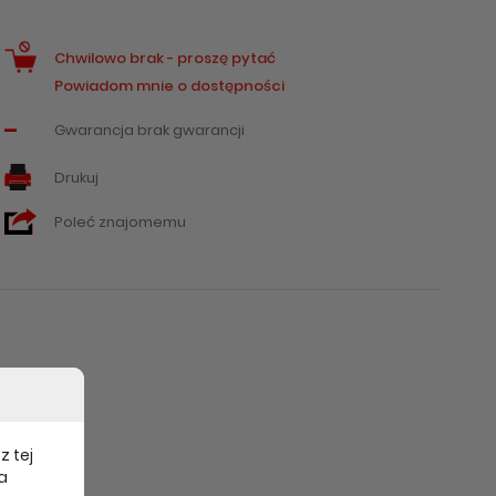
Chwilowo brak - proszę pytać
Powiadom mnie o dostępności
-
Gwarancja brak gwarancji
Drukuj
Poleć znajomemu
z tej
a