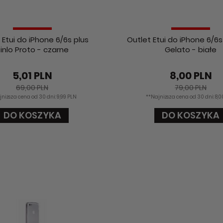
 Etui do iPhone 6/6s plus
Outlet Etui do iPhone 6/6s 
inlo Proto - czarne
Gelato - białe
5,01 PLN
8,00 PLN
69,00 PLN
79,00 PLN
jniższa cena od 30 dni: 9,99 PLN
**Najniższa cena od 30 dni: 8,
DO KOSZYKA
DO KOSZYKA