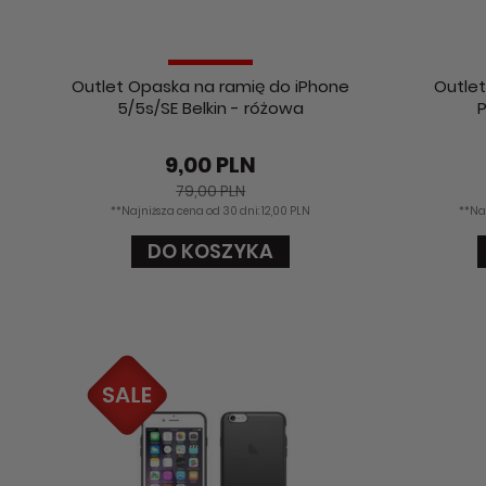
Outlet Opaska na ramię do iPhone
Outlet
5/5s/SE Belkin - różowa
P
9,00 PLN
79,00 PLN
**Najniższa cena od 30 dni: 12,00 PLN
**Na
DO KOSZYKA