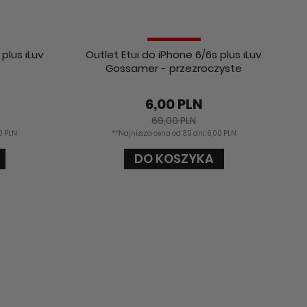
plus iLuv
Outlet Etui do iPhone 6/6s plus iLuv
Gossamer - przezroczyste
6,00 PLN
69,00 PLN
00 PLN
**Najniższa cena od 30 dni: 6,00 PLN
DO KOSZYKA