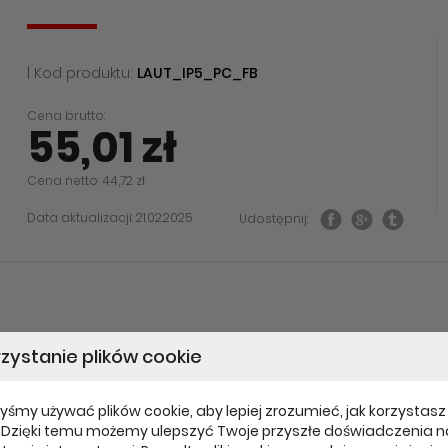
| Kod produktu:
LAUT_IP5_PC_FB
Cena brutto:
55,01 zł
Cena netto: 44,72 zł
Data aktualizacji: 21.02.2025
Udostępnij:
zystanie plików cookie
SE Laut Prime Plus Clear
yśmy używać plików cookie, aby lepiej zrozumieć, jak korzystasz 
. Dzięki temu możemy ulepszyć Twoje przyszłe doświadczenia n