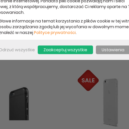
tronie internetowej. Ponadto pliki cookie pozwalają nam i sieci
ar to bardzo twarda, odporna na zarysowania ochrona ekranu Tw
wej, z którą współpracujemy, dostarczać Ci reklamy oparte na
esowaniach.
łowe informacje na temat korzystania z plików cookie w tej wit
z jedwabiście gładkim antyodblaskowym wykończeniem.
osobu zarządzania zgodą lub jej wycofania w dowolnym mome
naleźć w naszej
Polityce prywatności
.
PRODUKTY Z KATEGORII
Odrzuć wszystkie
Zaakceptuj wszystkie
Ustawienia