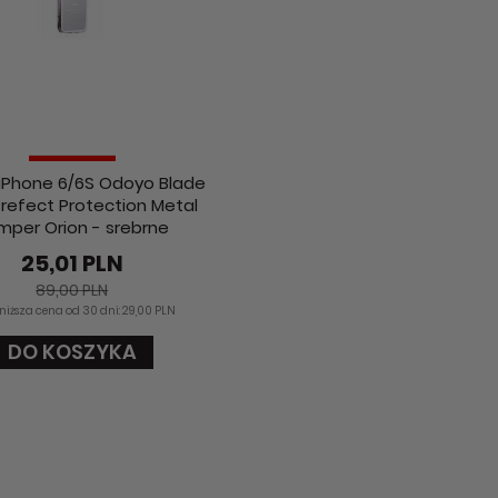
 iPhone 6/6S Odoyo Blade
refect Protection Metal
mper Orion - srebrne
25,01 PLN
89,00 PLN
niższa cena od 30 dni: 29,00 PLN
DO KOSZYKA