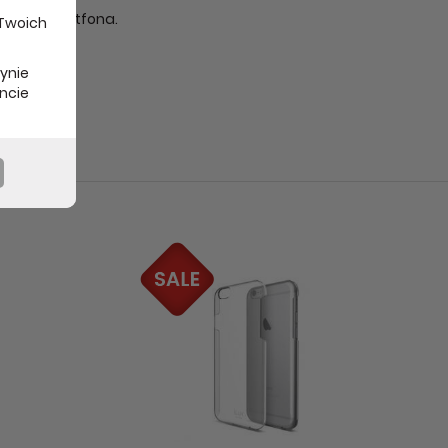
ojego smartfona.
 Twoich
rynie
ncie