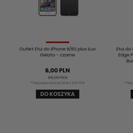
Outlet Etui do iPhone 6/6S plus iLuv
Etui do
Gelato - czarne
Edge P
Bu
6,00 PLN
69,00 PLN
**Najniższa cena od 30 dni: 6,00 PLN
**Naj
DO KOSZYKA