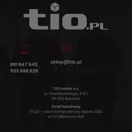
sklep@tio.pl
881 947 945,
533 996 528
TiO media s.c.
ul. Twardowskiego 4 B,C
35-302 Rzeszów
Dział handlowy
TiO.pl - salon komputerowy Apple | DELL
w C.H. Millenium Hall