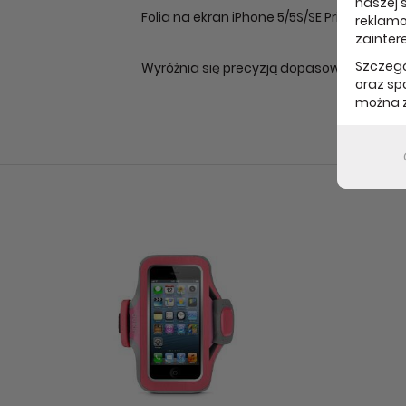
naszej s
Folia na ekran iPhone 5/5S/SE Prime Cle
reklamo
zainter
Szczegó
Wyróżnia się precyzją dopasowania ora
oraz sp
można z