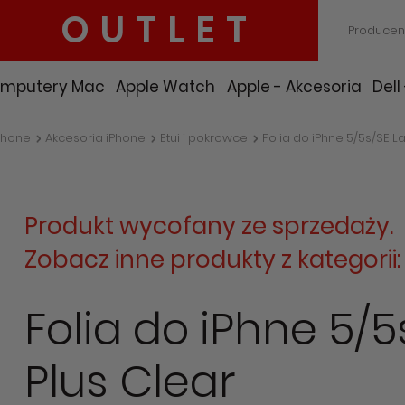
OUTLET
Producen
mputery Mac
Apple Watch
Apple - Akcesoria
Dell
Phone
Akcesoria iPhone
Etui i pokrowce
Folia do iPhne 5/5s/SE La
Produkt wycofany ze sprzedaży.
Zobacz inne produkty z kategorii
Folia do iPhne 5/5
Plus Clear