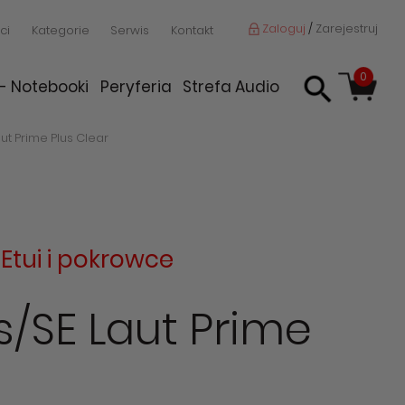
Zaloguj
/
Zarejestruj
ci
Kategorie
Serwis
Kontakt
0
 - Notebooki
Peryferia
Strefa Audio
ut Prime Plus Clear
:
Etui i pokrowce
s/SE Laut Prime