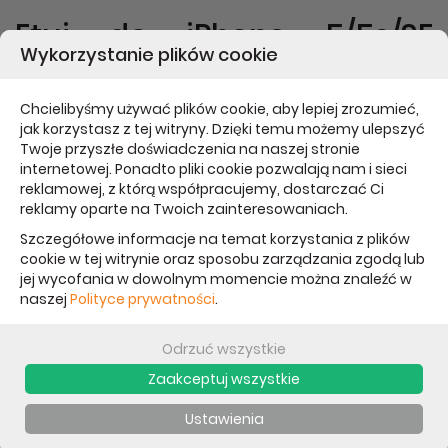
Etui do iPhone 5/5s/SE
Wykorzystanie plików cookie
Cygnett Flip Wallet - czarne
Chcielibyśmy używać plików cookie, aby lepiej zrozumieć,
Handy FlipWallet ma sprytną, zintegrowaną konstrukcję z
jak korzystasz z tej witryny. Dzięki temu możemy ulepszyć
kieszeniami na karty kredytowe i bankowe.
Twoje przyszłe doświadczenia na naszej stronie
Przenoś wszystkie niezbędne elementy w jednym miejscu,
internetowej. Ponadto pliki cookie pozwalają nam i sieci
reklamowej, z którą współpracujemy, dostarczać Ci
chroniąc iPhone przed zadrapaniami.
reklamy oparte na Twoich zainteresowaniach.
Ciesz się dostępem do wszystkich funkcji i chroń ekran.
Szczegółowe informacje na temat korzystania z plików
Pasuje do iPhone 5 / 5S / SE
cookie w tej witrynie oraz sposobu zarządzania zgodą lub
Kolor: czarny
jej wycofania w dowolnym momencie można znaleźć w
naszej
Polityce prywatności
.
Odrzuć wszystkie
PRODUKTY Z KATEGORII
Zaakceptuj wszystkie
Ustawienia