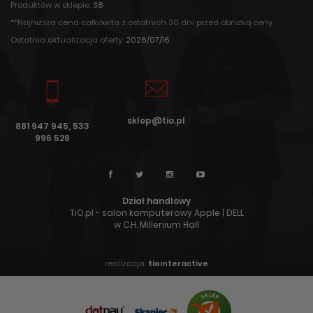
Produktów w sklepie:
38
**Najniższa cena całkowita z ostatnich 30 dni przed obniżką ceny
Ostatnia aktualizacja oferty:
2026/07/16
sklep@tio.pl
881 947 945, 533
996 528
Dział handlowy
TiO.pl - salon komputerowy Apple | DELL
w C.H. Millenium Hall
realizacja:
tio
interactive