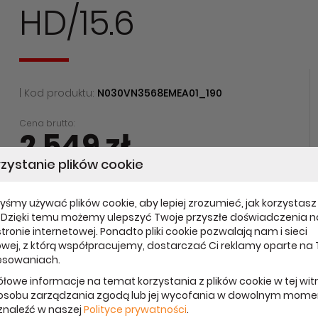
HD/15.6
| Kod produktu:
N030VN3568EMEA01_190
Cena brutto:
2 549 zł
zystanie plików cookie
Cena netto: 2 072,36 zł
Data aktualizacji: 14.01.2020
Udostępnij:
yśmy używać plików cookie, aby lepiej zrozumieć, jak korzystasz 
. Dzięki temu możemy ulepszyć Twoje przyszłe doświadczenia n
tronie internetowej. Ponadto pliki cookie pozwalają nam i sieci
wej, z którą współpracujemy, dostarczać Ci reklamy oparte na
esowaniach.
łowe informacje na temat korzystania z plików cookie w tej wit
osobu zarządzania zgodą lub jej wycofania w dowolnym mome
naleźć w naszej
Polityce prywatności
.