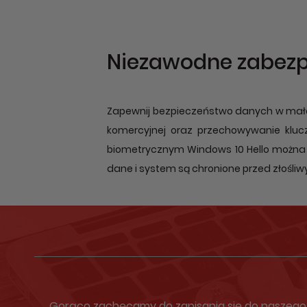
Niezawodne zabezp
Zapewnij bezpieczeństwo danych w małe
komercyjnej oraz przechowywanie klucz
biometrycznym Windows 10 Hello można l
dane i system są chronione przed złośl
Gorąco zachęcamy do zapisania się do naszego N