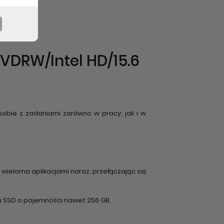
VDRW/Intel HD/15.6
bie z zadaniami zarówno w pracy, jak i w
ieloma aplikacjami naraz, przełączając się
u SSD o pojemności nawet 256 GB.