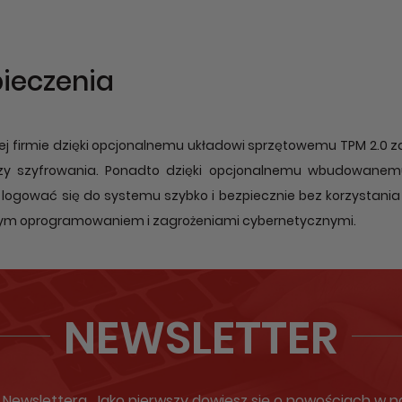
ieczenia
j firmie dzięki opcjonalnemu układowi sprzętowemu TPM 2.0 
y szyfrowania. Ponadto dzięki opcjonalnemu wbudowanemu c
ogować się do systemu szybko i bezpiecznie bez korzystania
iwym oprogramowaniem i zagrożeniami cybernetycznymi.
NEWSLETTER
ewslettera. Jako pierwszy dowiesz się o nowościach w nas