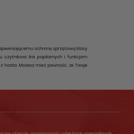
zapewniającemu ochronę sprzętową klasy
zytnikowi linii papilarnych i funkcjom
 z hasła. Możesz mieć pewność, że Twoje
zej ofercie, promocjach i ofertach specjalnych.