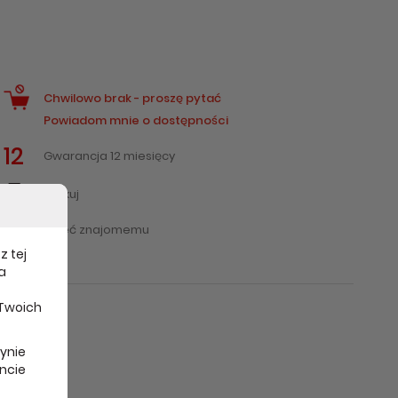
Chwilowo brak - proszę pytać
Powiadom mnie o dostępności
12
Gwarancja 12 miesięcy
Drukuj
Poleć znajomemu
z tej
a
 Twoich
rynie
ncie