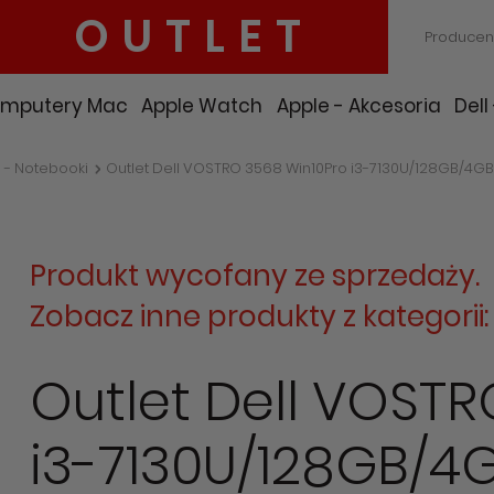
OUTLET
Producen
mputery Mac
Apple Watch
Apple - Akcesoria
Dell
l - Notebooki
Outlet Dell VOSTRO 3568 Win10Pro i3-7130U/128GB/4GB
Produkt wycofany ze sprzedaży.
Zobacz inne produkty z kategorii
Outlet Dell VOSTR
i3-7130U/128GB/4