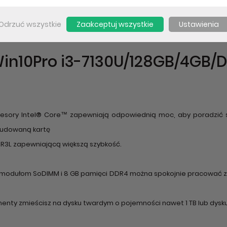
Odrzuć wszystkie
Zaakceptuj wszystkie
Ustawienia
 30 lipa 2021r.
in10Pro i3-7130U/128GB/4GB/D
sory Intel® Core™ zapewniają odpowiednią moc, aby poradzić so
budowaną kartę
DR3L zapewniającą większą szybkość.
modułom SoDIMM i 8 GB pamięci DDR4 można spokojnie pracować z w
nty zmieścisz na dysku twardym o pojemności nawet 1 TB lub dysk