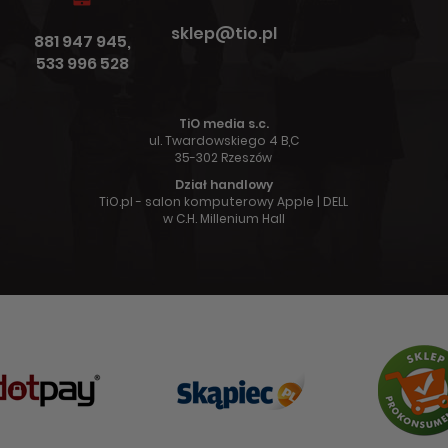
sklep@tio.pl
881 947 945,
533 996 528
TiO media s.c.
ul. Twardowskiego 4 B,C
35-302 Rzeszów
Dział handlowy
TiO.pl - salon komputerowy Apple | DELL
w C.H. Millenium Hall