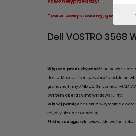
Powód wyprzedaży:
Towar powystawowy, gwarancja do
Dell VOSTRO 3568 W
Większa produktywność:
najnowsze proce
domu. Możesz również wybrać oddzielną w
graficzną firmy AMD z 2 GB pamięci vRAM D
System operacyjny:
Windows 10 Pro.
Więcej pamięci:
dzięki maksymalnie dwóm 
między nimi bez opóźnień.
Pliki w zasięgu ręki:
wszystkie ważne dokume