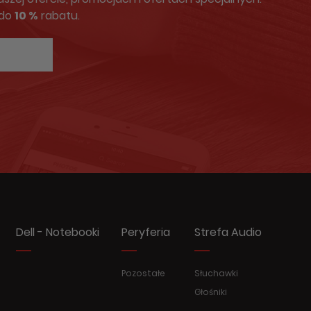
 do
10 %
rabatu.
Dell - Notebooki
Peryferia
Strefa Audio
Pozostałe
Słuchawki
Głośniki