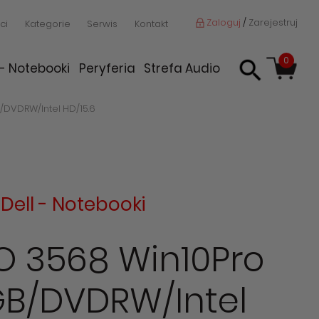
Zaloguj
/
Zarejestruj
ci
Kategorie
Serwis
Kontakt
0
 - Notebooki
Peryferia
Strefa Audio
/DVDRW/Intel HD/15.6
:
Dell - Notebooki
O 3568 Win10Pro
GB/DVDRW/Intel