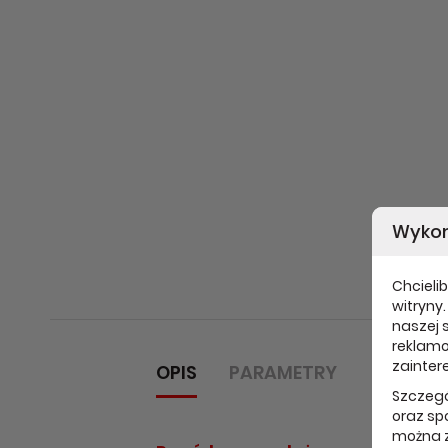
Wykor
Chcielib
witryny
naszej s
reklamo
zainter
OPIS
PARAMETRY
Szczegó
oraz sp
można z