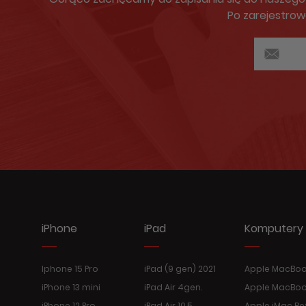
Po zarejestrow
iPhone
iPad
Komputery
Iphone 15 Pro
iPad (9 gen) 2021
Apple MacBook
iPhone 13 mini
iPad Air 4gen.
Apple MacBoo
iPhone 12 Pro
iPad Air 10.5
Apple iMac Re