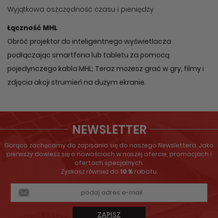
Wyjątkowa oszczędność czasu i pieniędzy
Łączność MHL
Obróć projektor do inteligentnego wyświetlacza
podłączając smartfona lub tabletu za pomocą
pojedynczego kabla MHL; Teraz możesz grać w gry, filmy i
zdjęcia akcji strumień na dużym ekranie.
NEWSLETTER
Gorąco zachęcamy do zapisania się do naszego Newslettera. Jako
pierwszy dowiesz się o nowościach w naszej ofercie, promocjach i
ofertach specjalnych.
Zyskasz również do
10 %
rabatu.
ZAPISZ