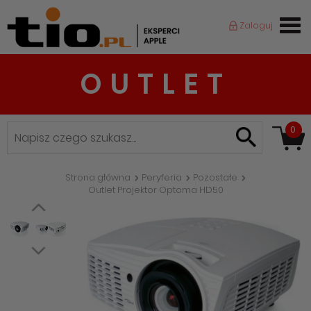
Zaloguj
OUTLET
0
Strona główna
Peryferia
Pozostałe
Outlet Projektor Optoma HD50