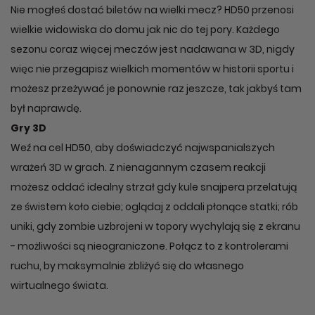
Nie mogłeś dostać biletów na wielki mecz? HD50 przenosi
wielkie widowiska do domu jak nic do tej pory. Każdego
sezonu coraz więcej meczów jest nadawana w 3D, nigdy
więc nie przegapisz wielkich momentów w historii sportu i
możesz przeżywać je ponownie raz jeszcze, tak jakbyś tam
był naprawdę.
Gry 3D
Weź na cel HD50, aby doświadczyć najwspanialszych
wrażeń 3D w grach. Z nienagannym czasem reakcji
możesz oddać idealny strzał gdy kule snajpera przelatują
ze świstem koło ciebie; oglądaj z oddali płonące statki; rób
uniki, gdy zombie uzbrojeni w topory wychylają się z ekranu
- możliwości są nieograniczone. Połącz to z kontrolerami
ruchu, by maksymalnie zbliżyć się do własnego
wirtualnego świata.