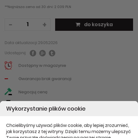
**Najniższa cena od 30 dni: 2 039 PLN
do koszyka
Data aktualizacji: 29.05.2026
Udostępnij:
Dostępny w magazynie
-
Gwarancja brak gwarancji
Negocjuj cenę
Drukuj
Wykorzystanie plików cookie
Poleć znajomemu
Chcielibyśmy używać plików cookie, aby lepiej zrozumieć,
jak korzystasz z tej witryny. Dzięki temu możemy ulepszyć
Twoje przyszłe doświadczenia na naszej stronie