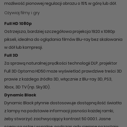
możliwość pionowej regulacji obrazu o 15% w górę lub dół.
Ożywiaj filmy i gry
Full HD 1080p
Ostrzejsza, bardziej szczegółowa projekcja 1920 x 1080p
pikseli, idealna do oglądania filmów Blu-ray bez skalowania
w dół lub kompresji.
Full 3D
Za sprawą naturalnej prędkości technologii DLP, projektor
Full 3D Optoma HD50 może wyświetlać prawdziwe treści 3D
prawie z każdego źródła 3D, włącznie z Blu-ray 3D, PS3,
Xbox, 3D TV (np. Sky3D).
Dynamic Black
Dynamic Black płynnie dostosowuje dostępną ilość światła
z lampy na podstawie informacji jasności każdej ramki,
żeby stworzyć zachwycający kontrast 50 000:1. Jasne
sceny są ostre i wyraźne, podczas gdy ciemne pozostają