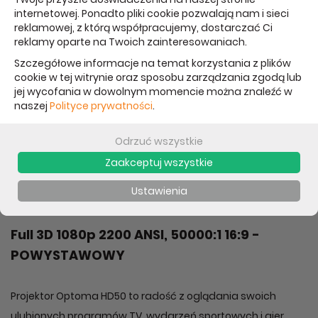
internetowej. Ponadto pliki cookie pozwalają nam i sieci
OPIS
PARAMETRY
reklamowej, z którą współpracujemy, dostarczać Ci
reklamy oparte na Twoich zainteresowaniach.
Szczegółowe informacje na temat korzystania z plików
Powód wyprzedaży:
cookie w tej witrynie oraz sposobu zarządzania zgodą lub
jej wycofania w dowolnym momencie można znaleźć w
naszej
Polityce prywatności
.
Projektor powystawowy używany, w bardzo
dobrym stanie.
Odrzuć wszystkie
Zaakceptuj wszystkie
Gwarancja / rękojmia 14 dni.
Ustawienia
Wystawiamy paragon lub fakture VAT 23%.
Full 3D 1080p 2200 ANSI, 50000:1 16:9 -
POWYSTAWOWY
Projektor Optoma HD50 to radość z oglądania swoich
ulubionych programów TV, wydarzeń sportowych i gier