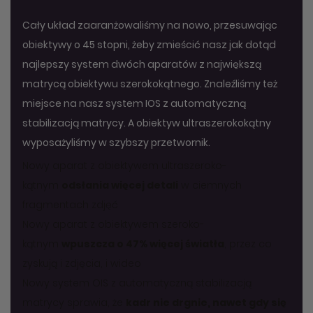
Cały układ zaaranżowaliśmy na nowo, przesuwając
obiektywy o 45 stopni, żeby zmieścić nasz jak dotąd
najlepszy system dwóch aparatów z największą
matrycą obiektywu szerokokątnego. Znaleźliśmy też
miejsce na nasz system IOS z automatyczną
stabilizacją matrycy. A obiektyw ultraszerokokątny
wyposażyliśmy w szybszy przetwornik.
Nowy aparat z obiektywem ultraszeroko­
kątnym
odsłania więcej detali
w ciemnych
fragmentach zdjęć
Nowy aparat z obiektywem szeroko­
kątnym
wpuszcza o 47% więcej światła
, przez co
zyskują i zdjęcia, i wideo
Nowy system OIS z automatyczną stabilizacją
matrycy sprawia, że
kadr nie drgnie, nawet gdy się