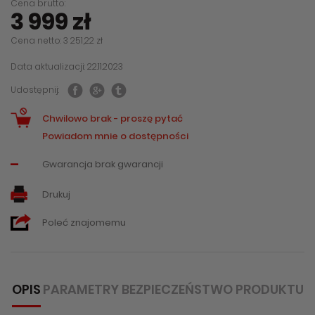
Cena brutto:
3 999 zł
Cena netto: 3 251,22 zł
Data aktualizacji: 22.11.2023
Udostępnij:
Chwilowo brak - proszę pytać
Powiadom mnie o dostępności
-
Gwarancja brak gwarancji
Drukuj
Poleć znajomemu
OPIS
PARAMETRY
BEZPIECZEŃSTWO PRODUKTU