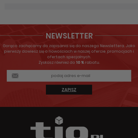
NEWSLETTER
Gorąco zachęcamy do zapisania się do naszego Newslettera. Jako
pierwszy dowiesz się o nowościach w naszej ofercie, promocjach i
ofertach specjalnych.
Zyskasz również do
10 %
rabatu.
ZAPISZ