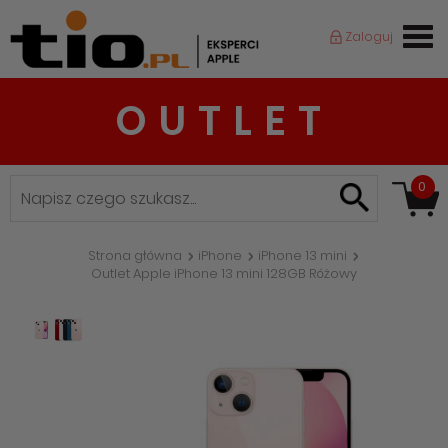
Zaloguj
OUTLET
0
Strona główna
iPhone
iPhone 13 mini
Outlet Apple iPhone 13 mini 128GB Różowy