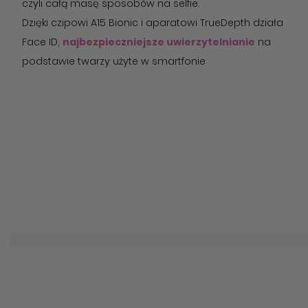
czyli całą masę sposobów na selfie.
Dzięki czipowi A15 Bionic i aparatowi TrueDepth działa
Face ID,
najbezpieczniejsze uwierzytelnianie
na
podstawie twarzy użyte w smartfonie
Superszybki czip A15 Bionic napędza Style
fotograficzne, Tryb filmowy, Tekst na żywo i inne
funkcje. Działa oszczędniej, dzięki czemu bateria
trzyma dłużej. A jego koprocesor Secure Enclave
zabezpiecza Twoje dane, np. Face ID czy kontakty.