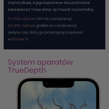
trzyma dłużej. A jego koprocesor Secure Enclave
zabezpiecza Twoje dane, np. Face ID czy kontakty.
Do 50% szybsze
CPU niż u konkurencji
Do 30% szybsza
grafika niż u konkurencji
Jedyny czip, który go prześcignął,znajdziesz
w
iPhonie 13
System aparatów
TrueDepth