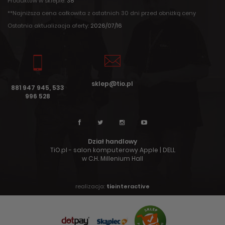
Produktów w sklepie:
38
**Najniższa cena całkowita z ostatnich 30 dni przed obniżką ceny
Ostatnia aktualizacja oferty:
2026/07/16
sklep@tio.pl
881 947 945, 533
996 528
Dział handlowy
TiO.pl - salon komputerowy Apple | DELL
w C.H. Millenium Hall
realizacja:
tio
interactive