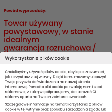
Powód wyprzedaży:
Towar używany
powystawowy, w stanie
idealnym
gwarancja rozruchowa /
rękojmia - 7 dni
Wykorzystanie plików cookie
Towar powystawowy , w
Chcielibyśmy używać plików cookie, aby lepiej zrozumieć,
stanie idealnym -
jak korzystasz z tej witryny. Dzięki temu możemy ulepszyć
Twoje przyszłe doświadczenia na naszej stronie
gwarancja rozruchowa 14
internetowej. Ponadto pliki cookie pozwalają nam i sieci
dni
reklamowej, z którą współpracujemy, dostarczać Ci
reklamy oparte na Twoich zainteresowaniach.
Szczegółowe informacje na temat korzystania z plików
Apple iPhone 13 mini 128GB
cookie w tej witrynie oraz sposobu zarządzania zgodą lub