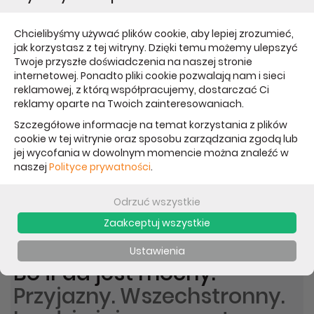
OPIS
PARAMETRY
BEZPIECZEŃSTWO PRODUKTU
Chcielibyśmy używać plików cookie, aby lepiej zrozumieć,
jak korzystasz z tej witryny. Dzięki temu możemy ulepszyć
Powód wyprzedaży:
Twoje przyszłe doświadczenia na naszej stronie
internetowej. Ponadto pliki cookie pozwalają nam i sieci
reklamowej, z którą współpracujemy, dostarczać Ci
iPad używany, powystawowy, w bardzo dobrym
reklamy oparte na Twoich zainteresowaniach.
stanie
Szczegółowe informacje na temat korzystania z plików
minimalne ślady używania
cookie w tej witrynie oraz sposobu zarządzania zgodą lub
gwarancja / rękojmia - 14 dni
jej wycofania w dowolnym momencie można znaleźć w
naszej
Polityce prywatności
.
Praca, zabawa, kreacja,
Odrzuć wszystkie
nauka, komunikacja
Zaakceptuj wszystkie
i mnóstwo innych rzeczy.
Ustawienia
Bo iPad jest mocny.
Przyjazny. Wszechstronny.