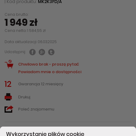
| Kod produktu:
MK2K3FD/A
Cena brutto:
1 949 zł
Cena netto: 1 584,55 zł
Data aktualizacji: 06.03.2025
Udostępnij:
Chwilowo brak - proszę pytać
Powiadom mnie o dostępności
12
Gwarancja 12 miesięcy
Drukuj
Poleć znajomemu
Wykorzystanie plików cookie