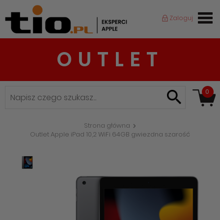
Zaloguj
OUTLET
0
Strona główna
Outlet Apple iPad 10,2 WiFi 64GB gwiezdna szarość