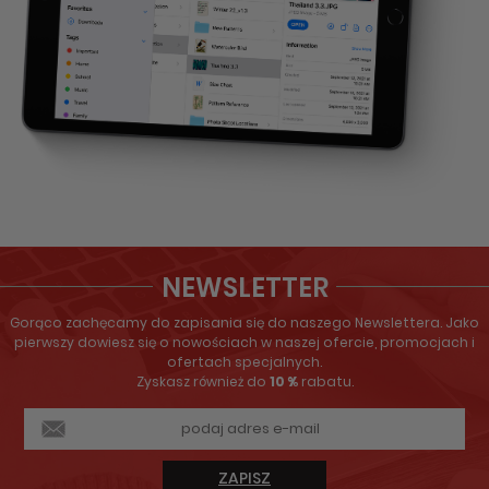
NEWSLETTER
Gorąco zachęcamy do zapisania się do naszego Newslettera. Jako
pierwszy dowiesz się o nowościach w naszej ofercie, promocjach i
ofertach specjalnych.
Zyskasz również do
10 %
rabatu.
ZAPISZ