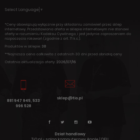
Select Language
▼
*Ceny obowiązują wyłącznie przy składaniu zamówień przez sklep
internetowy. Przedstawiona oferta w sklepie internetowym nie stanowi
oferty w rozumieniu Kodeksu Cywilnego, i jest jedynie zaproszeniem do
rozpoczęcia rokowań (zgodnie z art. 71 k.c.).
Produktów w sklepie:
38
**Najniższa cena całkowita z ostatnich 30 dni przed obniżką ceny
Ostatnia aktualizacja oferty:
2026/07/16
sklep@tio.pl
881 947 945, 533
996 528
Dział handlowy
TiO.pl - salon komputerowy Apple | DELL