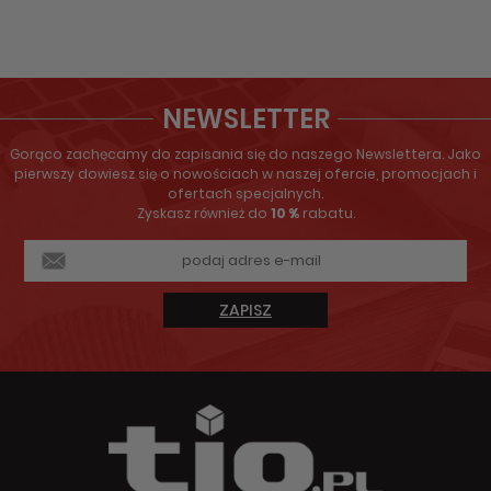
NEWSLETTER
Gorąco zachęcamy do zapisania się do naszego Newslettera. Jako
pierwszy dowiesz się o nowościach w naszej ofercie, promocjach i
ofertach specjalnych.
Zyskasz również do
10 %
rabatu.
ZAPISZ