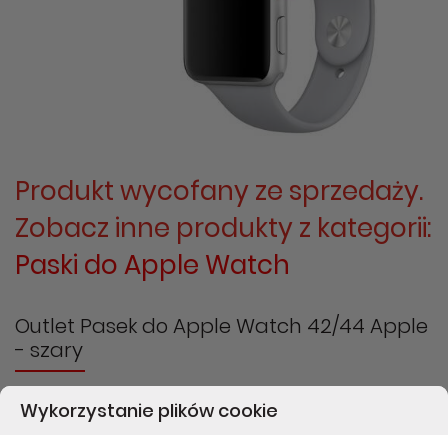
Produkt wycofany ze sprzedaży.
Zobacz inne produkty z kategorii:
Paski do Apple Watch
Outlet Pasek do Apple Watch 42/44 Apple
- szary
Wysokiej jakości silikonowy pasek do Apple Watch
Wykorzystanie plików cookie
Producent:
Apple
| Kod produktu:
3D503ZM/A