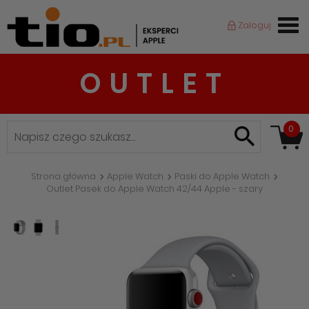
Zaloguj
OUTLET
0
Strona główna
Apple Watch
Paski do Apple Watch
Outlet Pasek do Apple Watch 42/44 Apple - szary