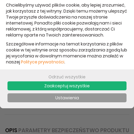
Chcielibyśmy używać plików cookie, aby lepiej zrozumieć,
Cena brutto:
jak korzystasz z tej witryny. Dzięki temu możemy ulepszyć
239 zł
Twoje przyszłe doświadczenia na naszej stronie
internetowej. Ponadto pliki cookie pozwalają nam i sieci
Cena netto: 194,31 zł
reklamowej, z którą współpracujemy, dostarczać Ci
reklamy oparte na Twoich zainteresowaniach.
Data aktualizacji: 20.11.2020
Szczegółowe informacje na temat korzystania z plików
Udostępnij:
cookie w tej witrynie oraz sposobu zarządzania zgodą lub
jej wycofania w dowolnym momencie można znaleźć w
Chwilowo brak - proszę pytać
naszej
Polityce prywatności
.
Powiadom mnie o dostępności
-
Odrzuć wszystkie
Gwarancja brak gwarancji
Zaakceptuj wszystkie
Drukuj
Ustawienia
Poleć znajomemu
OPIS
PARAMETRY
BEZPIECZEŃSTWO PRODUKTU