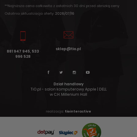
**Najniższa cena całkowita z ostatnich 30 dni przed obniżką ceny
Ostatnia aktualizacja oferty:
2026/07/16
sklep@tio.pl
881 947 945, 533
996 528
Dział handlowy
TiO.pl - salon komputerowy Apple | DELL
w C.H. Millenium Hall
realizacja:
tio
interactive