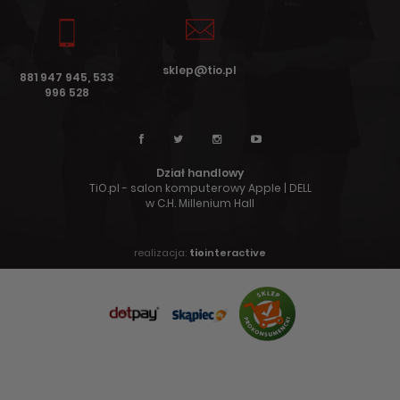
sklep@tio.pl
881 947 945, 533
996 528
Dział handlowy
TiO.pl - salon komputerowy Apple | DELL
w C.H. Millenium Hall
realizacja:
tio
interactive