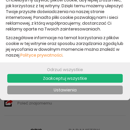
Chcielibyśmy używać plików cookie, aby lepiej zrozumieć,
Producent:
Apple
| Kod produktu:
3D950ZM/A
jak korzystasz z tej witryny. Dzięki temu możemy ulepszyć
Twoje przyszłe doświadczenia na naszej stronie
Cena brutto:
245 zł
internetowej. Ponadto pliki cookie pozwalają nam i sieci
reklamowej, z którą współpracujemy, dostarczać Ci
Cena netto: 199,19 zł
reklamy oparte na Twoich zainteresowaniach.
Szczegółowe informacje na temat korzystania z plików
Data aktualizacji: 11.05.2021
cookie w tej witrynie oraz sposobu zarządzania zgodą lub
Udostępnij:
jej wycofania w dowolnym momencie można znaleźć w
naszej
Polityce prywatności
.
Chwilowo brak - proszę pytać
Powiadom mnie o dostępności
Odrzuć wszystkie
-
Zaakceptuj wszystkie
Gwarancja brak gwarancji
Ustawienia
Drukuj
Poleć znajomemu