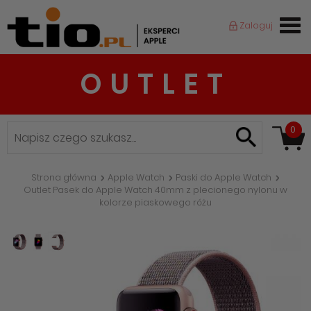
Zaloguj
OUTLET
0
Strona główna
Apple Watch
Paski do Apple Watch
Outlet Pasek do Apple Watch 40mm z plecionego nylonu w
kolorze piaskowego różu