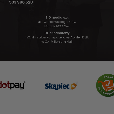
533 996 528
TiO media s.c.
ul. Twardowskiego 4 B,C
35-302 Rzeszów
Dział handlowy
TiO.pl - salon komputerowy Apple | DELL
w C.H. Millenium Hall