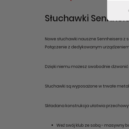
Słuchawki Sennheis
Nowe słuchawki nauszne Sennheisera z se
Połączenie z dedykowanym urządzeniem j
Dzięki niemu możesz swobodnie dzwonić i 
Słuchawki są wyposażone w trwałe metalow
Składana konstrukcja ułatwia przechowyw
Weź swój klub ze sobą - masywny ba