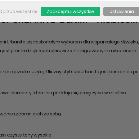
Odrzuć wszystkie
Zaakceptuj wszystkie
Ustawienia
er URBANITE-DENIM - niebiesk
rii Urbanite są doskonałym wyborem dla wspaniałego dźwięku, g
est proste dzięki kontrolerowi ze zintegrowanym mikrofonem.
zarządzać muzyką. Uliczny styl serii Urbanite jest doskonale p
e elementy, które nie poddają się presji życia w mieście.
anie i zabranie ich ze sobą.
s i czyste tony wysokie