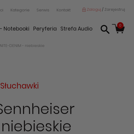
Zaloguj
/
Zarejestruj
ci
Kategorie
Serwis
Kontakt
0
 - Notebooki
Peryferia
Strefa Audio
NITE-DENIM - niebieskie
:
Słuchawki
 Sennheiser
niebieskie