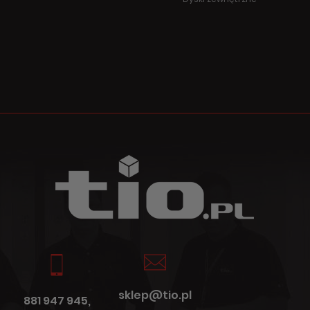
sklep@tio.pl
881 947 945,