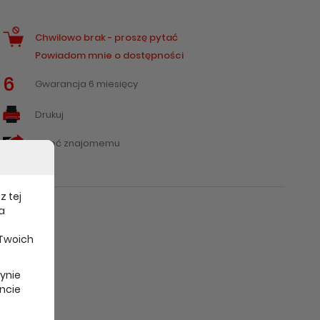
Chwilowo brak - proszę pytać
Powiadom mnie o dostępności
6
Gwarancja 6 miesięcy
Drukuj
Poleć znajomemu
z tej
a
 Twoich
rynie
ncie