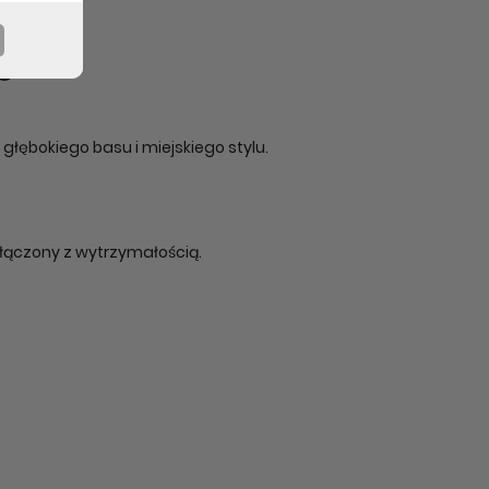
ie
łębokiego basu i miejskiego stylu.
ołączony z wytrzymałością.