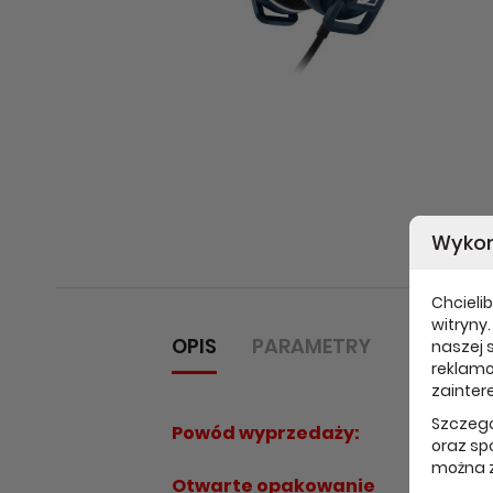
Wykor
Chcielib
witryny
OPIS
PARAMETRY
naszej s
reklamo
zainter
Szczegó
Powód wyprzedaży:
oraz sp
można z
Otwarte opakowanie