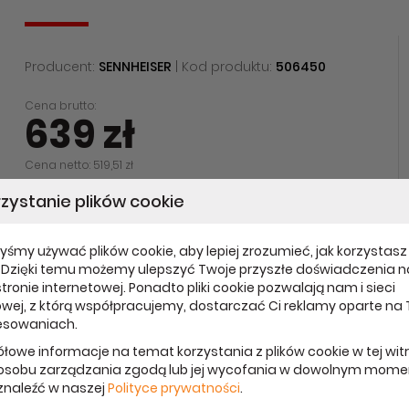
Producent:
SENNHEISER
| Kod produktu:
506450
Cena brutto:
639 zł
Cena netto: 519,51 zł
zystanie plików cookie
Data aktualizacji: 05.01.2022
Udostępnij:
yśmy używać plików cookie, aby lepiej zrozumieć, jak korzystasz 
. Dzięki temu możemy ulepszyć Twoje przyszłe doświadczenia n
tronie internetowej. Ponadto pliki cookie pozwalają nam i sieci
wej, z którą współpracujemy, dostarczać Ci reklamy oparte na
esowaniach.
łowe informacje na temat korzystania z plików cookie w tej wit
osobu zarządzania zgodą lub jej wycofania w dowolnym mome
naleźć w naszej
Polityce prywatności
.