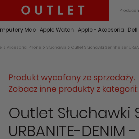
OUTLET
Producen
mputery Mac
Apple Watch
Apple - Akcesoria
Dell
e
Akcesoria iPhone
Słuchawki
Outlet Słuchawki Sennheiser URBA
Produkt wycofany ze sprzedaży.
Zobacz inne produkty z kategorii
Outlet Słuchawki
URBANITE-DENIM - 