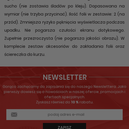
sucho (nie zostawia śladów po kleju). Dopasowana na
wymiar (nie trzyba przycinać). Ilość folii w zestawie: 2 (na
przód). Zmniejsza ryzyko pęknięcia wyświetlacza podczas
upadku. Nie pogarsza czułości ekranu dotykowego.
Zupełnie przezroczysta (nie pogarsza jakości obrazu). W
komplecie zestaw akcesoriów do zakładania folii oraz
ściereczka do kurzu.
NEWSLETTER
Gorąco zachęcamy do zapisania się do naszego Newslettera. Jako
pierwszy dowiesz się o nowościach w naszej ofercie, promocjach i
ofertach specjalnych.
Zyskasz również do
10 %
rabatu.
ZAPISZ