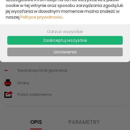
Cena brutto:
cookie w tej witrynie oraz sposobu zarządzania zgodą lub
49,00 zł
jej wycofania w dowolnym momencie można znaleźć w
naszej
Polityce prywatności
.
Cena netto: 39,84 zł
Data aktualizacji: 22.07.2023
Odrzuć wszystkie
Udostępnij:
Zaakceptuj wszystkie
Chwilowo brak - proszę pytać
Ustawienia
Powiadom mnie o dostępności
-
Gwarancja brak gwarancji
Drukuj
Poleć znajomemu
OPIS
PARAMETRY