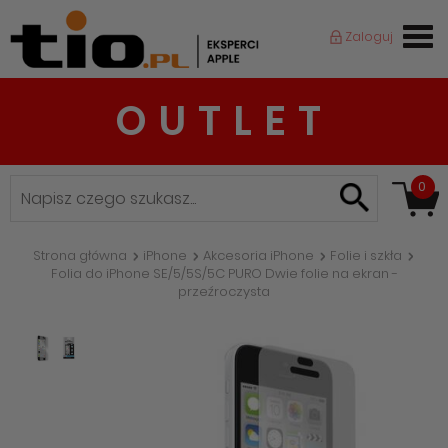
Zaloguj
OUTLET
0
Strona główna
iPhone
Akcesoria iPhone
Folie i szkła
Folia do iPhone SE/5/5S/5C PURO Dwie folie na ekran -
przeźroczysta