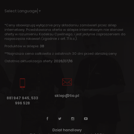
Select Language
▼
*Ceny obowiązują wyłącznie przy składaniu zamówień przez sklep
internetowy. Przedstawiona oferta w sklepie internetowym nie stanowi
oferty w rozumieniu Kodeksu Cywilnego, i jest jedynie zaproszeniem do
rozpoczęcia rokowań (zgodnie z art. 71 k.c.).
Produktów w sklepie:
38
**Najniższa cena całkowita z ostatnich 30 dni przed obniżką ceny
Ostatnia aktualizacja oferty:
2026/07/16
sklep@tio.pl
881 947 945, 533
996 528
Dział handlowy