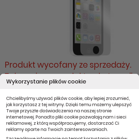
Produkt wycofany ze sprzedaży.
Zobacz inne produkty z kategorii:
Wykorzystanie plików cookie
Folie i szkła
Chcielibyśmy używać plików cookie, aby lepiej zrozumieć,
jak korzystasz z tej witryny. Dzięki temu możemy ulepszyć
Folia do iPhone SE/5/5S/5C PURO Dwie folie
Twoje przyszłe doświadczenia na naszej stronie
na ekran - przeźroczysta
internetowej. Ponadto pliki cookie pozwalają nam i sieci
reklamowej, z którą współpracujemy, dostarczać Ci
reklamy oparte na Twoich zainteresowaniach.
Producent:
PURO
| Kod produktu:
SDIPC
Szczegółowe informacje na temat korzystania z plików